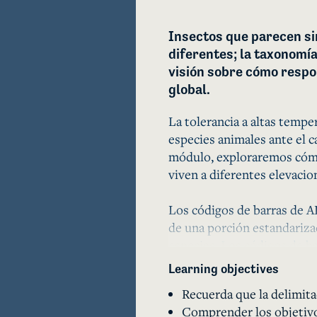
Insectos que parecen si
diferentes; la taxonomí
visión sobre cómo respo
global.
La tolerancia a altas tempe
especies animales ante el c
módulo, exploraremos cómo 
viven a diferentes elevacion
Los códigos de barras de A
de una porción estandarizad
especies. Los códigos de b
de insectos que anteriorme
Learning objectives
distribuciones elevacionales
Recuerda que la delimita
realidad comprenden comple
Comprender los objetivos
crípticas ocupan rangos ele