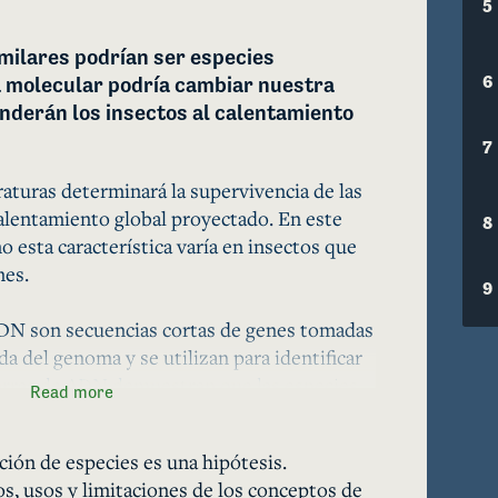
5
milares podrían ser especies 
6
a molecular podría cambiar nuestra 
nderán los insectos al calentamiento 
7
raturas determinará la supervivencia de las 
alentamiento global proyectado. En este 
8
esta característica varía en insectos que 
es.

9
DN son secuencias cortas de genes tomadas 
a del genoma y se utilizan para identificar 
arras de ADN demuestran que las especies 
Read more
nte se pensaba tenían amplias 
 y tolerancias térmicas plásticas en 
ción de especies es una hipótesis.
jos de especies crípticas. Estas especies 
, usos y limitaciones de los conceptos de
vacionales discretos y sus tolerancias 