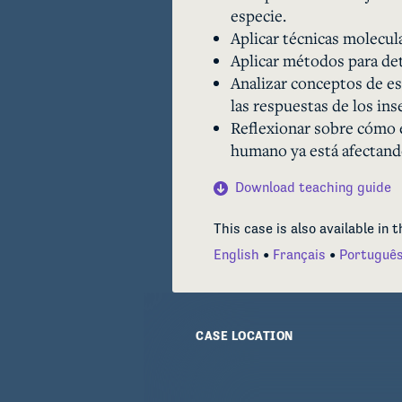
especie.
térmicas parecen estar adap
Aplicar técnicas molecula
zonas de vida. La combinac
Aplicar métodos para det
adaptación local a regímen
Analizar conceptos de es
de extinción de los insecto
las respuestas de los ins
Reflexionar sobre cómo e
humano ya está afectando
Download teaching guide
This case is also available in 
English
Français
Portuguê
CASE LOCATION