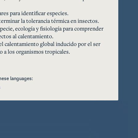
tadas localmente a las temperaturas de sus 
res para identificar especies.
ión de alto endemismo de especies y 
erminar la tolerancia térmica en insectos.
es de temperatura podría aumentar el riesgo 
pecie, ecología y fisiología para comprender
s de alta elevación en un mundo que se 
ectos al calentamiento.
l calentamiento global inducido por el ser
 a los organismos tropicales.
these languages:
s