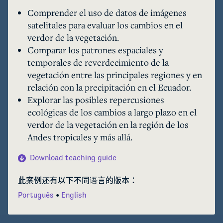
caso de Ecuador como ejemplo, muestra cómo 
Comprender el uso de datos de imágenes
está cambiando la vegetación en los Andes 
satelitales para evaluar los cambios en el
tropicales en respuesta a las variaciones 
verdor de la vegetación.
climáticas.

Comparar los patrones espaciales y
IEn el estudio, encontramos que entre 1982 y 
temporales de reverdecimiento de la
2010, la Amazonía ecuatoriana experimentó un 
vegetación entre las principales regiones y en
reverdecimiento durante períodos de baja 
relación con la precipitación en el Ecuador.
precipitación. Las zonas orientales y más 
Explorar las posibles repercusiones
montañosas de los Andes ecuatorianos 
ecológicas de los cambios a largo plazo en el
mostraron un patrón similar, aunque en menor 
verdor de la vegetación en la región de los
medida. La región costera del Ecuador, en 
Andes tropicales y más allá.
cambio, mostró un reverdecimiento durante 
períodos de alta precipitación. Las zonas 
Download teaching guide
occidentales y de menor altitud de los Andes 
presentaron una tendencia similar a la de la 
此案例还有以下不同语言的版本：
costa, pero también en menor medida.

Português
English
Esta investigación resalta la importancia de 
realizar estudios a nivel subregional para 