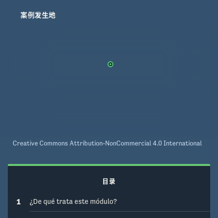
comprender el reverdecimiento de la vegetación 
tropical y sus causas subyacentes. Este módulo 
案例发生地
presenta la información mediante videos con 
subtítulos, e incluye una sección de preguntas y 
respuestas, así como una actividad interactiva.
Creative Commons Attribution-NonCommercial 4.0 International
目录
1
¿De qué trata este módulo?