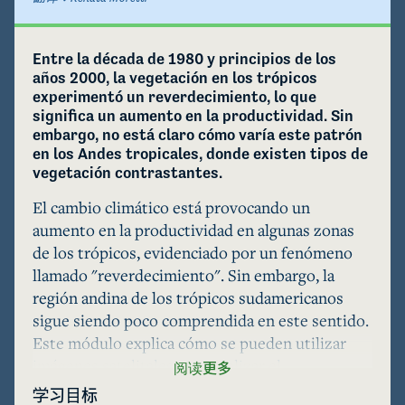
Entre la década de 1980 y principios de los 
años 2000, la vegetación en los trópicos 
experimentó un reverdecimiento, lo que 
significa un aumento en la productividad. Sin 
embargo, no está claro cómo varía este patrón 
en los Andes tropicales, donde existen tipos de 
vegetación contrastantes.
El cambio climático está provocando un 
aumento en la productividad en algunas zonas 
de los trópicos, evidenciado por un fenómeno 
llamado "reverdecimiento". Sin embargo, la 
región andina de los trópicos sudamericanos 
sigue siendo poco comprendida en este sentido.

Este módulo explica cómo se pueden utilizar 
imágenes satelitales para analizar el 
阅读更多
reverdecimiento de la vegetación y, usando el 
学习目标