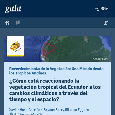
登陆
GOOGLE EARTH
Reverdecimiento de la Vegetación: Una Mirada desde 
los Trópicos Andinos.
¿Cómo está reaccionando la 
vegetación tropical del Ecuador a los 
cambios climáticos a través del 
tiempo y el espacio?
Xavier Haro-Carrión
、
Bryson Berry
和
Lucas Eggers
翻译：
Renata Moretti