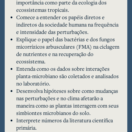
importância como parte da ecologia dos
plantas e os micróbios do solo trabalham juntos 
ecossistemas tropicais.
e, finalmente, como isso altera o ecossistema 
Comece a entender os papéis diretos e
durante a recuperação. Este módulo explorará o 
indiretos da sociedade humana na frequência
papel do mutualismo entre plantas, bactérias e 
e intensidade das perturbações.
fungos na ajuda à recuperação das florestas 
Explique o papel das bactérias e dos fungos
tropicais após distúrbios naturais, como as 
micorrízicos arbusculares (FMA) na ciclagem
clareiras no dossel. Usaremos dados de dois 
de nutrientes e na recuperação do
conjuntos de dados publicamente disponíveis, 
ecossistema.
derivados de um estudo experimental em campo 
Entenda como os dados sobre interações
que examina como fatores ambientais (luz e 
planta-microbiano são coletados e analisados ​​
nutrientes do solo) afetam o investimento das 
no laboratório.
plântulas em bactérias fixadoras de nitrogênio e 
Desenvolva hipóteses sobre como mudanças
fungos micorrízicos. Exploramos ideias sobre 
nas perturbações e no clima afetarão a
ecologia de perturbações e o papel dos humanos 
maneira como as plantas interagem com seus
na mudança da dinâmica das clareiras, ao mesmo 
simbiontes microbianos do solo.
tempo em que aprofundamos nossa 
Interprete números da literatura científica
compreensão de como os micróbios do solo 
primária.
influenciam o ciclo de nutrientes e carbono em 