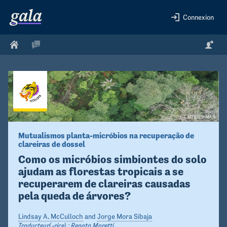
Connexion
KC CUSHMAN
Mutualismos planta-micróbios na recuperação de 
clareiras de dossel
Como os micróbios simbiontes do solo 
ajudam as florestas tropicais a se 
recuperarem de clareiras causadas 
pela queda de árvores?
Lindsay A. McCulloch
and
Jorge Mora Sibaja
Traducteur(-rice) :
Renata Moretti