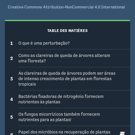
Creative Commons Attribution-NonCommercial 4.0 International
TABLE DES MATIÈRES
1
O que é uma perturbação?
Como as clareiras de queda de árvores alteram
2
uma floresta?
As clareiras de queda de árvores podem ser áreas
3
de intenso crescimento de plantas em florestas
tropicais
Bactérias fixadoras de nitrogênio fornecem
4
nutrientes às plantas
Os fungos micorrízicos também fornecem
5
nutrientes para as plantas!
Papel dos micróbios na recuperação de plantas
6