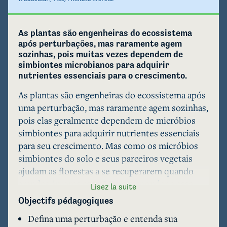
As plantas são engenheiras do ecossistema 
após perturbações, mas raramente agem 
sozinhas, pois muitas vezes dependem de 
simbiontes microbianos para adquirir 
nutrientes essenciais para o crescimento.
As plantas são engenheiras do ecossistema após 
uma perturbação, mas raramente agem sozinhas, 
pois elas geralmente dependem de micróbios 
simbiontes para adquirir nutrientes essenciais 
para seu crescimento. Mas como os micróbios 
simbiontes do solo e seus parceiros vegetais 
ajudam as florestas a se recuperarem quando 
grandes árvores caem? Para responder a essa 
Lisez la suite
grande questão, primeiro precisamos entender o 
Objectifs pédagogiques
que é ecologia de perturbação, como as quedas 
Defina uma perturbação e entenda sua
de árvores mudam um ecossistema, como as 