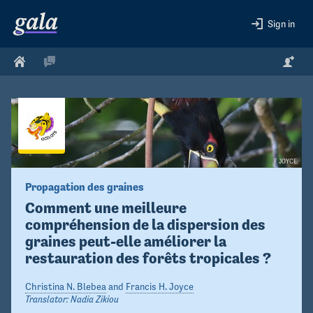
Sign in
F JOYCE
Propagation des graines
Comment une meilleure 
compréhension de la dispersion des 
graines peut-elle améliorer la 
restauration des forêts tropicales ?
Christina N. Blebea
and
Francis H. Joyce
Translator:
Nadia Zikiou