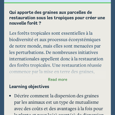
Qui apporte des graines aux parcelles de 
restauration sous les tropiques pour créer une 
nouvelle forêt ?
Les forêts tropicales sont essentielles à la 
biodiversité et aux processus écosystémiques 
de notre monde, mais elles sont menacées par 
les perturbations. De nombreuses initiatives 
internationales appellent donc à la restauration 
des forêts tropicales. Une restauration réussie 
commence par la mise en terre des graines, 
suivie de l'établissement des graines.

Read more
Les animaux peuvent améliorer l'efficacité de la 
Learning objectives
restauration en aidant à l'arrivée et à 
Décrire comment la dispersion des graines
l'établissement des graines. Ce module explore 
par les animaux est un type de mutualisme
la dispersion primaire et secondaire des graines 
avec des coûts et des avantages à la fois pour
dans le contexte de la restauration des forêts 
la plante et pour le(s) agent(s) de dispersion.