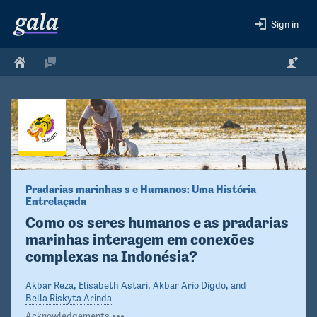
Sign in
YAPEKA
Pradarias marinhas s e Humanos: Uma História 
Entrelaçada
Como os seres humanos e as pradarias 
marinhas interagem em conexões 
complexas na Indonésia?
Akbar Reza
,
Elisabeth Astari
,
Akbar Ario Digdo
, and
Bella Riskyta Arinda
Acknowledgements