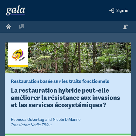
Sign in
NICOLE DIMANNO
Restauration basée sur les traits fonctionnels
La restauration hybride peut-elle 
améliorer la résistance aux invasions 
et les services écosystémiques?
Rebecca Ostertag
and
Nicole DiManno
Translator:
Nadia Zikiou