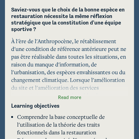
Saviez-vous que le choix de la bonne espèce en 
restauration nécessite la même réflexion 
stratégique que la constitution d'une équipe 
sportive ?
À l'ère de l'Anthropocène, le rétablissement 
d'une condition de référence antérieure peut ne 
pas être réalisable dans toutes les situations, en 
raison du manque d'information, de 
l'urbanisation, des espèces envahissantes ou du 
changement climatique. Lorsque l'amélioration 
du site et l'amélioration des services 
écosystémiques sont souhaitables, les 
Read more
écosystèmes hybrides, dans lesquels les espèces 
Learning objectives
sont plantées ensemble même si elles n'ont pas 
Comprendre la base conceptuelle de
coexisté historiquement, constituent une 
l'utilisation de la théorie des traits
option intéressante. Les îles hawaïennes sont 
fonctionnels dans la restauration
connues pour leur prédominance d'espèces non 