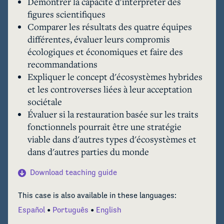
Démontrer la capacité d'interpréter des
indigènes, dont une partie est très envahissante 
figures scientifiques
et dégrade la structure et la fonction de 
Comparer les résultats des quatre équipes
l'écosystème. Une restauration dans une forêt 
différentes, évaluer leurs compromis
humide de plaine envahie à Hilo, à Hawaï, teste 
écologiques et économiques et faire des
quatre combinaisons d'espèces différentes 
recommandations
(équipes) – en utilisant à la fois des espèces 
Expliquer le concept d'écosystèmes hybrides
indigènes et des espèces non indigènes non 
et les controverses liées à leur acceptation
envahissantes – qui ont été soigneusement 
sociétale
choisies à l'aide de la théorie des traits 
Évaluer si la restauration basée sur les traits
fonctionnels. Les équipes ont été suivies 
fonctionnels pourrait être une stratégie
pendant cinq ans pour déterminer si les 
viable dans d'autres types d'écosystèmes et
écosystèmes hybrides peuvent atteindre les 
dans d'autres parties du monde
objectifs d'augmentation du stockage du 
carbone, de régénération de la biodiversité 
Download teaching guide
indigène, de résistance aux espèces 
envahissantes et de faibles niveaux d'entretien. 
This case is also available in these languages:
Parce que les écosystèmes hybrides 
Español
Português
English
représentent un changement de paradigme dans 