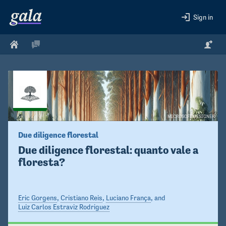
Sign in
MICROSOFT DESIGNER
Due diligence florestal
Due diligence florestal: quanto vale a 
floresta?
Eric Gorgens
,
Cristiano Reis
,
Luciano França
, and
Luiz Carlos Estraviz Rodriguez