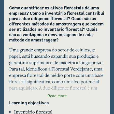
Como quantificar os ativos florestais de uma 
empresa? Como o inventário florestal contribui 
para a due diligence florestal? Quais são os 
diferentes métodos de amostragem que podem 
ser utilizados no inventário florestal? Quais 
são as vantagens e desvantagens de cada 
método de amostragem?
Uma grande empresa do setor de celulose e 
papel, está buscando expandir sua produção e 
garantir o suprimento de madeira a longo prazo. 
Para tal, identificou a Florestal Verdejante, uma 
empresa florestal de médio porte com uma base 
florestal significativa, como um alvo potencial 
para aquisição. A due diligence florestal é um 
processo de investigação, auditoria e avaliação 
Read more
profunda de um negócio ou ativo florestal antes 
Learning objectives
de uma transação, como uma aquisição, fusão ou 
Inventário florestal
investimento. O objetivo é identificar e avaliar 