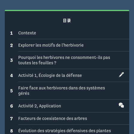
terme et ouvre la voie à de nouvelles et 
passionnantes questions dans le domaine de 
l’écologie chimique.
目录
1
Contexte
2
Explorer les motifs de l'herbivorie
Pourquoi les herbivores ne consomment-ils pas
3
toutes les feuilles ?
4
Activité 1, Écologie de la défense
Faire face aux herbivores dans des systèmes
5
gérés
6
Activité 2, Application
7
Facteurs de coexistence des arbres
8
Évolution des stratégies défensives des plantes