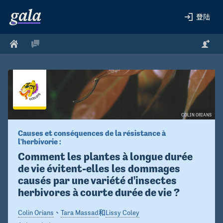
登陆
COLIN ORIANS
Causes et conséquences de la résistance à 
l'herbivorie :
Comment les plantes à longue durée 
de vie évitent-elles les dommages 
causés par une variété d'insectes 
herbivores à courte durée de vie ?
Colin Orians
、
Tara Massad
和
Lissy Coley