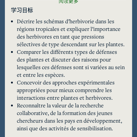
plantes à développer une remarquable diversité 
阅读更多
de stratégies de défense, parmi lesquelles : i) les 
学习目标
métabolites secondaires ; ii) les nutriments 
Décrire les schémas d’herbivorie dans les
foliaires ; iii) la dureté des feuilles ; iv) les 
régions tropicales et expliquer l’importance
trichomes et autres caractéristiques physiques 
des herbivores en tant que pressions
des feuilles ; v) la phénologie des feuilles ; et vi) 
sélectives de type descendant sur les plantes.
le recours aux prédateurs. Ainsi, malgré son 
Comparer les différents types de défenses
apparence, une forêt tropicale n’est pas un 
des plantes et discuter des raisons pour
simple festin pour les herbivores! 

lesquelles ces défenses sont si variées au sein
et entre les espèces.
Grâce à une recherche approfondie et prolongée 
Concevoir des approches expérimentales
dans un système complexe, le Dr Lissy Coley et 
appropriées pour mieux comprendre les
ses collègues ont pu déchiffrer de nombreux 
interactions entre plantes et herbivores.
aspects des défenses des plantes et des 
Reconnaître la valeur de la recherche
interactions entre celles-ci et les herbivores. En 
collaborative, de la formation des jeunes
se concentrant sur le genre Inga, un groupe de 
chercheurs dans les pays en développement,
légumineuses hyper-diversifié comprenant des 
ainsi que des activités de sensibilisation.
arbres de la canopée, ils ont méticuleusement 