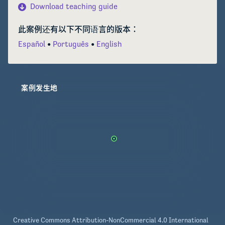
documenté les schémas d’herbivorie, les 
Download teaching guide
stratégies de défense variées des plantes, ainsi 
que les processus évolutifs favorisant la 
此案例还有以下不同语言的版本：
diversité tropicale. Ils ont montré que les taux 
Español
Português
English
d’herbivorie sont élevés, que les défenses 
chimiques, physiques et biotiques sont toutes 
essentielles à la survie, et que les herbivores ont 
entraîné une diversité surprenante de défenses 
案例发生地
parmi les espèces étroitement apparentées. En 
outre, leur recherche a révélé qu’en dépit de la 
diversification rapide des mécanismes de 
défense et de la spécialisation extrême des 
herbivores, ces derniers sont constamment 
amenés à évoluer pour exploiter leurs plantes 
hôtes. Le corpus de travaux produit par Lissy et 
son équipe (résumé dans leur article de 2018, 
qui est au cœur de ce module) met en évidence 
la valeur de la recherche collaborative à long 
Creative Commons Attribution-NonCommercial 4.0 International