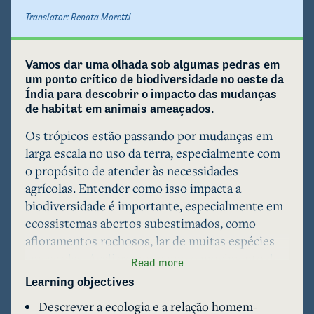
Translator:
Renata Moretti
Vamos dar uma olhada sob algumas pedras em 
um ponto crítico de biodiversidade no oeste da 
Índia para descobrir o impacto das mudanças 
de habitat em animais ameaçados.
Os trópicos estão passando por mudanças em 
larga escala no uso da terra, especialmente com 
o propósito de atender às necessidades 
agrícolas. Entender como isso impacta a 
biodiversidade é importante, especialmente em 
ecossistemas abertos subestimados, como 
afloramentos rochosos, lar de muitas espécies 
ameaçadas. Avaliaremos como o movimento de 
Read more
grandes rochas do afloramento rochoso natural 
Learning objectives
para o cultivo de arrozais e subsequente 
Descrever a ecologia e a relação homem-
abandono e plantações de pomares estão 