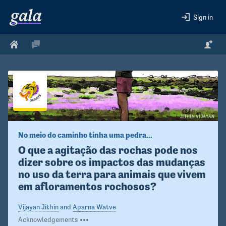
Sign in
JITHIN VIJAYAN
No meio do caminho tinha uma pedra...
O que a agitação das rochas pode nos 
dizer sobre os impactos das mudanças 
no uso da terra para animais que vivem 
em afloramentos rochosos?
Vijayan Jithin
and
Aparna Watve
Acknowledgements