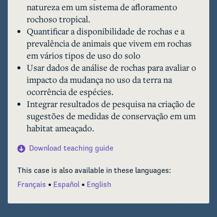
natureza em um sistema de afloramento
afetando a fauna que vive nas rochas. Este 
rochoso tropical.
estudo de caso demonstra que mudanças no uso 
Quantificar a disponibilidade de rochas e a
da terra agrícola podem afetar a disponibilidade 
prevalência de animais que vivem em rochas
de microhabitat (grandes rochas neste caso) e 
em vários tipos de uso do solo
alterar a ocorrência animal. O estudo também 
Usar dados de análise de rochas para avaliar o
mostra que, dependendo do tipo de mudança no 
impacto da mudança no uso da terra na
uso da terra, um animal endêmico em particular 
ocorrência de espécies.
pode se beneficiar da mudança, enquanto outros 
Integrar resultados de pesquisa na criação de
são impactados negativamente, destacando a 
sugestões de medidas de conservação em um
especificidade do contexto nas respostas das 
habitat ameaçado.
espécies. Este é um dos primeiros estudos a 
determinar os impactos da conversão agrícola de 
Download teaching guide
afloramentos rochosos, enfatizando assim o 
valor de conservação de habitats que são 
This case is also available in these languages:
frequentemente classificados como terrenos 
Français
Español
English
baldios. Vamos explorar sob as rochas!